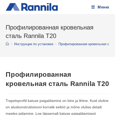
Меню
Профилированная кровельная
сталь Rannila T20
>
Инструкции по установке
>
Профилированная кровельная сталь
Профилированная
кровельная сталь Rannila T20
Trapetsprofiil katuse paigaldamine on kiire ja lihtne. Kuid oluline
on aluskonstruktsiooni korralik eeltöö ja mõne olulise detaili
meeles pidamine. Loe täpsemalt katuse paigaldamisest